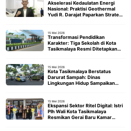
Akselerasi Kedaulatan Energi
Nasional: Praktisi Geothermal
Yudi R. Darajat Paparkan Strategi
Optimalisasi Panas Bumi di Forum
Energy Corner
15 Mei 2026
Transformasi Pendidikan
Karakter: Tiga Sekolah di Kota
Tasikmalaya Resmi Ditetapkan
sebagai Pilot Project ‘Sekolah
Maung Jabar’
15 Mei 2026
Kota Tasikmalaya Berstatus
Darurat Sampah: Dinas
Lingkungan Hidup Sampaikan
Permohonan Maaf dan Upayakan
Solusi TPA Ciangir
15 Mei 2026
Ekspansi Sektor Ritel Digital: Istri
Plh Wali Kota Tasikmalaya
Resmikan Gerai Baru Kamar
Gadget