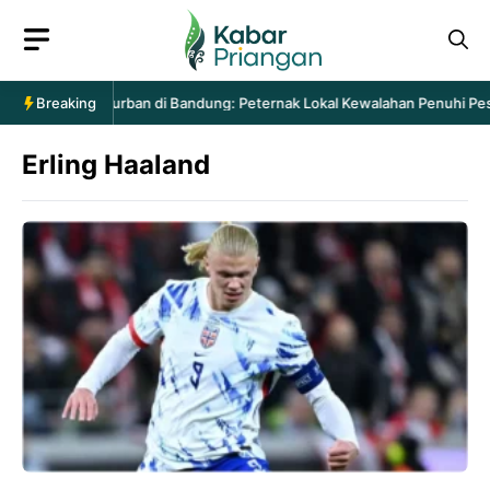
Langsung
ke
isi
ntaan Hewan Kurban di Bandung: Peternak Lokal Kewalahan Penuhi Pesan
Breaking
Erling Haaland