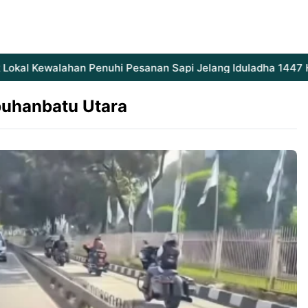
okal Kewalahan Penuhi Pesanan Sapi Jelang Iduladha 1447 H
uhanbatu Utara