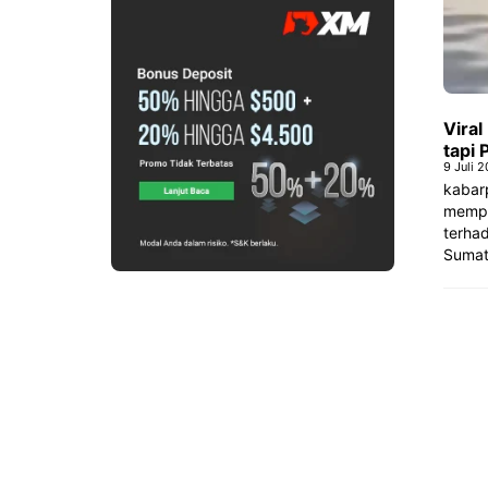
Vira
tapi 
9 Juli 
kabar
mempe
terha
Sumate