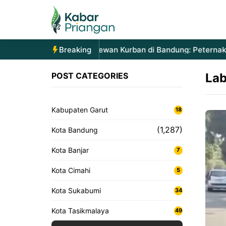
Langsung
ke
isi
Lonjakan Permintaan Hewan Kurban di Bandung: Peternak L
Breaking
POST CATEGORIES
Lab
Kabupaten Garut
18
(1,287)
Kota Bandung
Kota Banjar
7
Kota Cimahi
5
Kota Sukabumi
34
Kota Tasikmalaya
49