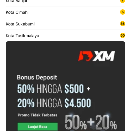
Kota Banjar
7
Kota Cimahi
5
Kota Sukabumi
36
Kota Tasikmalaya
50