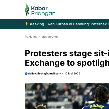
Langsung
ke
isi
njakan Permintaan Hewan Kurban di Bandung: Peternak Lokal
Breaking
[rank_math_breadcrumb]
Protesters stage sit
Exchange to spotlig
dellayulischa@gmail.com
10 Mei 2026