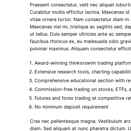
Praesent consectetur, velit nec aliquet lobortis
Curabitur mollis efficitur lacinia. Maecenas id
vitae ornare tortor. Nam consectetur diam in 
Maecenas nisl mi, tristique ac sagittis sed, d
ut tellus. Duis semper ultricies ante ac semper
faucibus rhoncus ex, eu malesuada odio gravida
pulvinar maximus. Aliquam consectetur efficitur
Award-winning thinkorswim trading platfo
Extensive research tools, charting capabili
Comprehensive educational section with re
Commission-free trading on stocks, ETFs, 
Futures and forex trading at competitive ra
No minimum deposit requirement
Cras nec pellentesque magna. Vestibulum arcu
diam. Sed aliquam at nunc pharetra dictum. Ut 