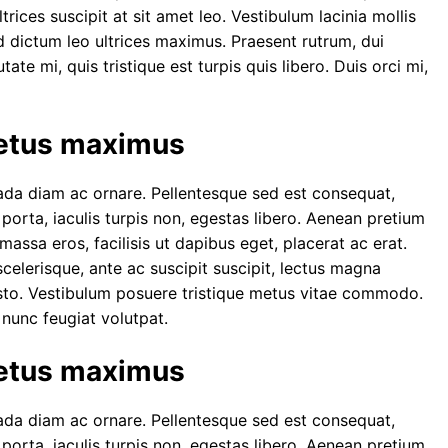
rices suscipit at sit amet leo. Vestibulum lacinia mollis
 dictum leo ultrices maximus. Praesent rutrum, dui
te mi, quis tristique est turpis quis libero. Duis orci mi,
metus maximus
ada diam ac ornare. Pellentesque sed est consequat,
porta, iaculis turpis non, egestas libero. Aenean pretium
assa eros, facilisis ut dapibus eget, placerat ac erat.
scelerisque, ante ac suscipit suscipit, lectus magna
sto. Vestibulum posuere tristique metus vitae commodo.
 nunc feugiat volutpat.
metus maximus
ada diam ac ornare. Pellentesque sed est consequat,
porta, iaculis turpis non, egestas libero. Aenean pretium