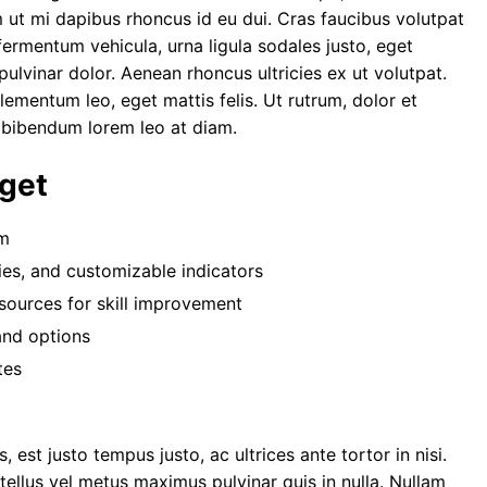
 ut mi dapibus rhoncus id eu dui. Cras faucibus volutpat
rmentum vehicula, urna ligula sodales justo, eget
pulvinar dolor. Aenean rhoncus ultricies ex ut volutpat.
elementum leo, eget mattis felis. Ut rutrum, dolor et
c bibendum lorem leo at diam.
eget
rm
ties, and customizable indicators
sources for skill improvement
and options
tes
, est justo tempus justo, ac ultrices ante tortor in nisi.
 tellus vel metus maximus pulvinar quis in nulla. Nullam