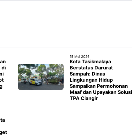
15 Mei 2026
kan
Kota Tasikmalaya
 di
Berstatus Darurat
mi
Sampah: Dinas
ot
Lingkungan Hidup
g
Sampaikan Permohonan
Maaf dan Upayakan Solusi
TPA Ciangir
ota
n
get