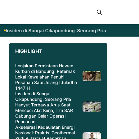
siden di Sungai Cikapundung: Seorang Pria Hanyut Terbawa A
HIGHLIGHT
Lonjakan Permintaan Hewan
Kurban di Bandung: Peternak
Lokal Kewalahan Penuhi
Pesanan Sapi Jelang Iduladha
1447 H
Insiden di Sungai
Cikapundung: Seorang Pria
Hanyut Terbawa Arus Saat
Mencuci Alat Kerja, Tim SAR
Gabungan Gelar Operasi
Pencarian
Akselerasi Kedaulatan Energi
Nasional: Praktisi Geothermal
Yudi R. Darajat Paparkan