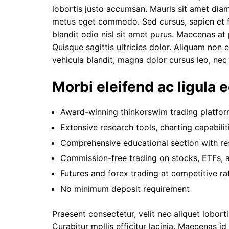
lobortis justo accumsan. Mauris sit amet diam
metus eget commodo. Sed cursus, sapien et fe
blandit odio nisl sit amet purus. Maecenas at 
Quisque sagittis ultricies dolor. Aliquam non 
vehicula blandit, magna dolor cursus leo, ne
Morbi eleifend ac ligula 
Award-winning thinkorswim trading platfo
Extensive research tools, charting capabili
Comprehensive educational section with re
Commission-free trading on stocks, ETFs, 
Futures and forex trading at competitive ra
No minimum deposit requirement
Praesent consectetur, velit nec aliquet lobortis
Curabitur mollis efficitur lacinia. Maecenas id