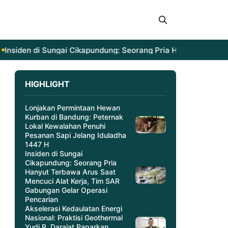
siden di Sungai Cikapundung: Seorang Pria Hanyut Terbawa A
HIGHLIGHT
Lonjakan Permintaan Hewan
Kurban di Bandung: Peternak
Lokal Kewalahan Penuhi
Pesanan Sapi Jelang Iduladha
1447 H
Insiden di Sungai
Cikapundung: Seorang Pria
Hanyut Terbawa Arus Saat
Mencuci Alat Kerja, Tim SAR
Gabungan Gelar Operasi
Pencarian
Akselerasi Kedaulatan Energi
Nasional: Praktisi Geothermal
Yudi R. Darajat Paparkan