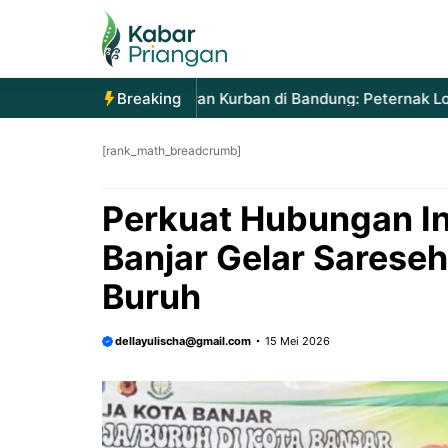
Langsung
ke
isi
njakan Permintaan Hewan Kurban di Bandung: Peternak Lokal
Breaking
[rank_math_breadcrumb]
Perkuat Hubungan In
Banjar Gelar Sarese
Buruh
dellayulischa@gmail.com
15 Mei 2026