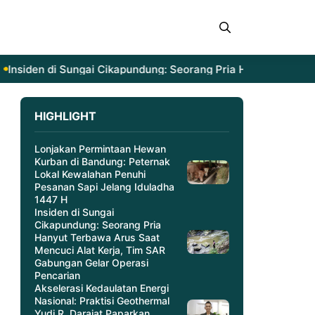
iden di Sungai Cikapundung: Seorang Pria Hanyut Terbawa Ar
HIGHLIGHT
Lonjakan Permintaan Hewan
Kurban di Bandung: Peternak
Lokal Kewalahan Penuhi
Pesanan Sapi Jelang Iduladha
1447 H
Insiden di Sungai
Cikapundung: Seorang Pria
Hanyut Terbawa Arus Saat
Mencuci Alat Kerja, Tim SAR
Gabungan Gelar Operasi
Pencarian
Akselerasi Kedaulatan Energi
Nasional: Praktisi Geothermal
Yudi R. Darajat Paparkan