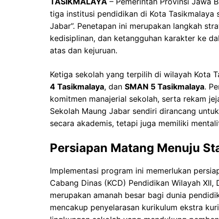
TASIKMALAYA
– Pemerintah Provinsi Jawa B
tiga institusi pendidikan di Kota Tasikmalay
Jabar”. Penetapan ini merupakan langkah strat
kedisiplinan, dan ketangguhan karakter ke d
atas dan kejuruan.
Ketiga sekolah yang terpilih di wilayah Kota
4 Tasikmalaya
, dan
SMAN 5 Tasikmalaya
. P
komitmen manajerial sekolah, serta rekam jej
Sekolah Maung Jabar sendiri dirancang untu
secara akademis, tetapi juga memiliki mentali
Persiapan Matang Menuju St
Implementasi program ini memerlukan persiap
Cabang Dinas (KCD) Pendidikan Wilayah XII,
merupakan amanah besar bagi dunia pendidika
mencakup penyelarasan kurikulum ekstra kurik