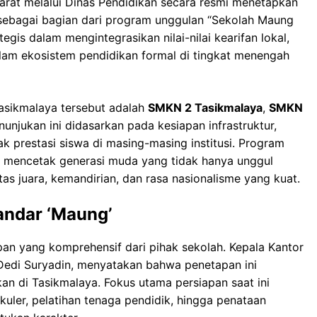
arat melalui Dinas Pendidikan secara resmi menetapkan
a sebagai bagian dari program unggulan “Sekolah Maung
egis dalam mengintegrasikan nilai-nilai kearifan lokal,
alam ekosistem pendidikan formal di tingkat menengah
 Tasikmalaya tersebut adalah
SMKN 2 Tasikmalaya
,
SMKN
enunjukan ini didasarkan pada kesiapan infrastruktur,
ak prestasi siswa di masing-masing institusi. Program
k mencetak generasi muda yang tidak hanya unggul
tas juara, kemandirian, dan rasa nasionalisme yang kuat.
andar ‘Maung’
an yang komprehensif dari pihak sekolah. Kepala Kantor
 Dedi Suryadin, menyatakan bahwa penetapan ini
n di Tasikmalaya. Fokus utama persiapan saat ini
uler, pelatihan tenaga pendidik, hingga penataan