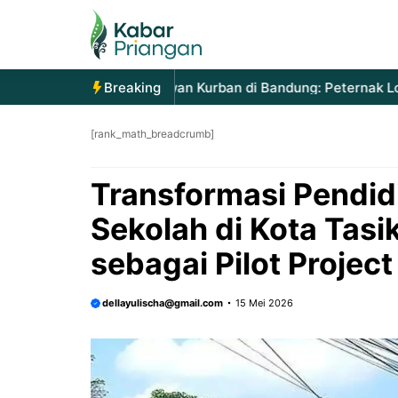
Langsung
ke
isi
jakan Permintaan Hewan Kurban di Bandung: Peternak Lokal 
Breaking
[rank_math_breadcrumb]
Transformasi Pendidi
Sekolah di Kota Tas
sebagai Pilot Projec
dellayulischa@gmail.com
15 Mei 2026