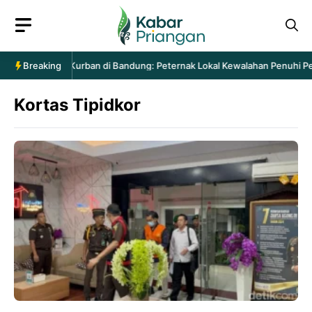
Langsung
ke
isi
intaan Hewan Kurban di Bandung: Peternak Lokal Kewalahan Penuhi Pesa
Breaking
Kortas Tipidkor