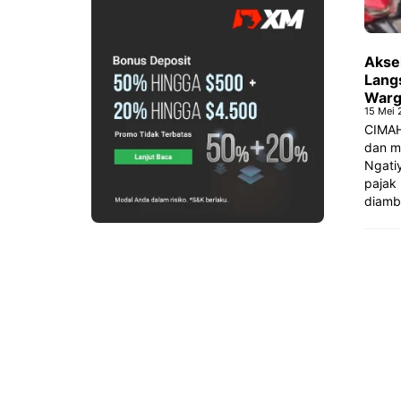
Akse
Lang
Warg
15 Mei
CIMAH
dan me
Ngati
pajak 
diambi