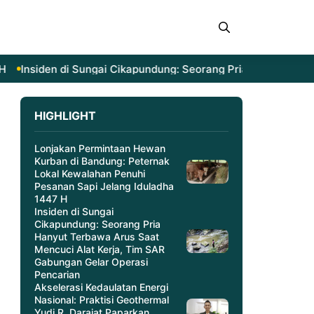
Insiden di Sungai Cikapundung: Seorang Pria Hanyut Terb
HIGHLIGHT
Lonjakan Permintaan Hewan
Kurban di Bandung: Peternak
Lokal Kewalahan Penuhi
Pesanan Sapi Jelang Iduladha
1447 H
Insiden di Sungai
Cikapundung: Seorang Pria
Hanyut Terbawa Arus Saat
Mencuci Alat Kerja, Tim SAR
Gabungan Gelar Operasi
Pencarian
Akselerasi Kedaulatan Energi
Nasional: Praktisi Geothermal
Yudi R. Darajat Paparkan