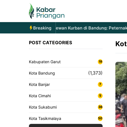
Langsung
ke
isi
Lonjakan Permintaan Hewan Kurban di Bandung: Peternak L
Breaking
POST CATEGORIES
Kot
Kabupaten Garut
19
(1,373)
Kota Bandung
Kota Banjar
7
Kota Cimahi
5
Kota Sukabumi
36
Kota Tasikmalaya
50