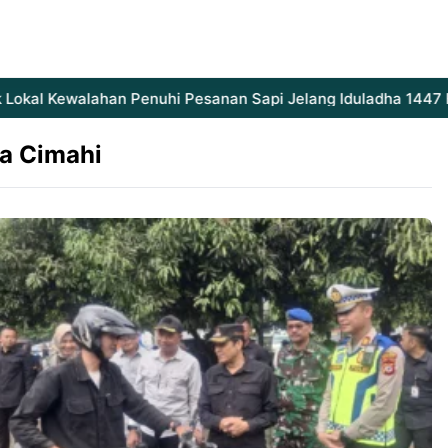
okal Kewalahan Penuhi Pesanan Sapi Jelang Iduladha 1447 H
a Cimahi