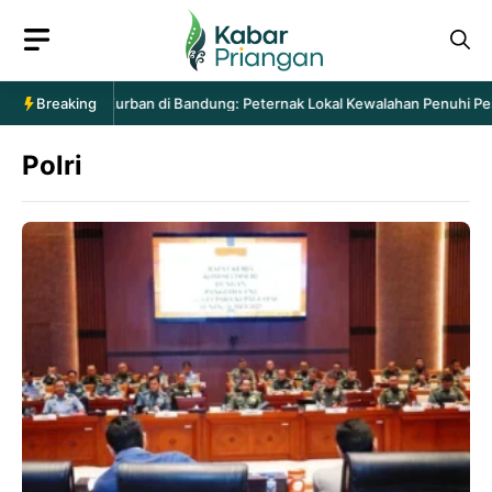
Langsung
ke
isi
ntaan Hewan Kurban di Bandung: Peternak Lokal Kewalahan Penuhi Pesan
Breaking
Polri