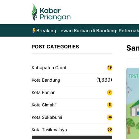
Langsung
ke
isi
Lonjakan Permintaan Hewan Kurban di Bandung: Peternak L
Breaking
POST CATEGORIES
Sa
Kabupaten Garut
19
(1,339)
Kota Bandung
Kota Banjar
7
Kota Cimahi
5
Kota Sukabumi
36
Kota Tasikmalaya
50