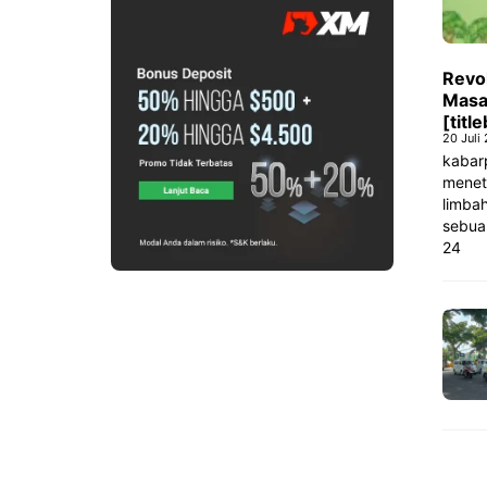
Revo
Masa
[titl
20 Juli
kabarp
meneta
limba
sebua
24