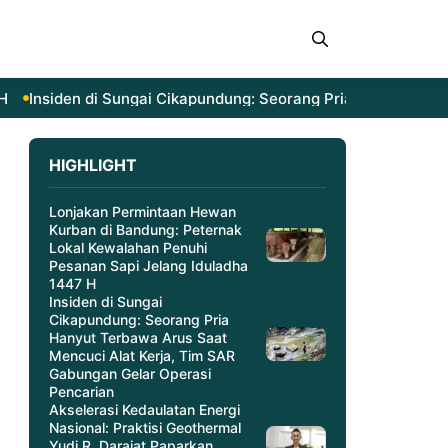
Insiden di Sungai Cikapundung: Seorang Pria Hanyut Terb
HIGHLIGHT
Lonjakan Permintaan Hewan
Kurban di Bandung: Peternak
Lokal Kewalahan Penuhi
Pesanan Sapi Jelang Iduladha
1447 H
Insiden di Sungai
Cikapundung: Seorang Pria
Hanyut Terbawa Arus Saat
Mencuci Alat Kerja, Tim SAR
Gabungan Gelar Operasi
Pencarian
Akselerasi Kedaulatan Energi
Nasional: Praktisi Geothermal
Yudi R. Darajat Paparkan