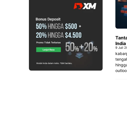
Tant
India
9 Juli 
kabarp
tengah
hingg
outloo