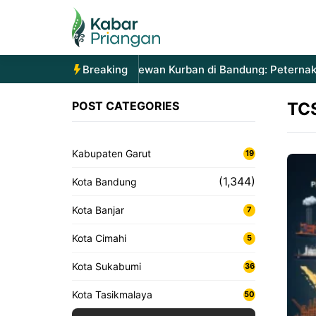
Langsung
ke
isi
Lonjakan Permintaan Hewan Kurban di Bandung: Peternak L
Breaking
POST CATEGORIES
TC
Kabupaten Garut
19
(1,344)
Kota Bandung
Kota Banjar
7
Kota Cimahi
5
Kota Sukabumi
36
Kota Tasikmalaya
50