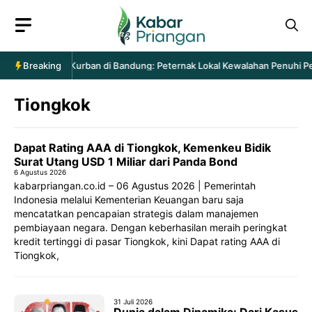
Langsung
ke
isi
intaan Hewan Kurban di Bandung: Peternak Lokal Kewalahan Penuhi Pes
Breaking
Tiongkok
Dapat Rating AAA di Tiongkok, Kemenkeu Bidik
Surat Utang USD 1 Miliar dari Panda Bond
6 Agustus 2026
kabarpriangan.co.id – 06 Agustus 2026 | Pemerintah
Indonesia melalui Kementerian Keuangan baru saja
mencatatkan pencapaian strategis dalam manajemen
pembiayaan negara. Dengan keberhasilan meraih peringkat
kredit tertinggi di pasar Tiongkok, kini Dapat rating AAA di
Tiongkok,
31 Juli 2026